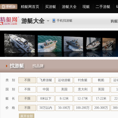
精艇网首页
买游艇
游艇大全
现艇
二手游艇
手机版
游艇大全
手机找游艇
购艇
找游艇
找品牌
类 别
不限
飞桥游艇
运动游艇
钓鱼艇
帆船
运
国 别
不限
中国
美国
意大利
英国
艇 长
不限
8米以下
8-12米
12-17米
17-22米
22
价 格
不限
50万以内
50-100万
100-200万
200-300万
300
展开全部