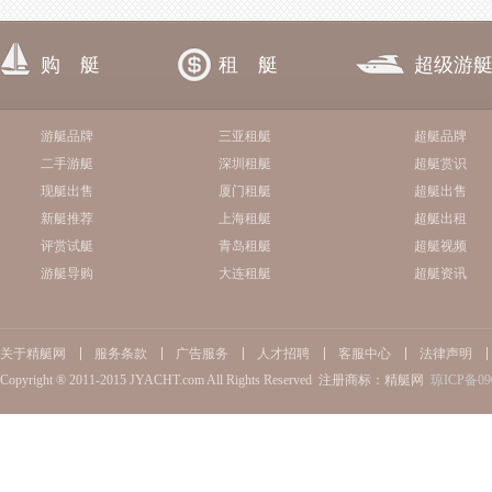
购 艇
租 艇
超级游
游艇品牌
三亚租艇
超艇品牌
二手游艇
深圳租艇
超艇赏识
现艇出售
厦门租艇
超艇出售
新艇推荐
上海租艇
超艇出租
评赏试艇
青岛租艇
超艇视频
游艇导购
大连租艇
超艇资讯
关于精艇网
服务条款
广告服务
人才招聘
客服中心
法律声明
Copyright ® 2011-2015 JYACHT.com All Rights Reserved 注册商标：精艇网
琼ICP备09