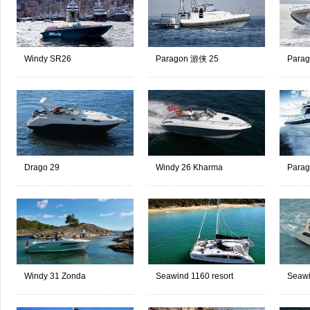
Windy SR26
Paragon 游侠 25
Parag
Drago 29
Windy 26 Kharma
Parag
Windy 31 Zonda
Seawind 1160 resort
Seawi