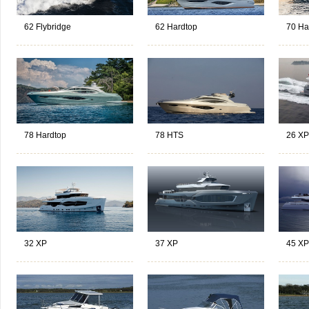
62 Flybridge
62 Hardtop
70 Ha
78 Hardtop
78 HTS
26 XP
32 XP
37 XP
45 XP