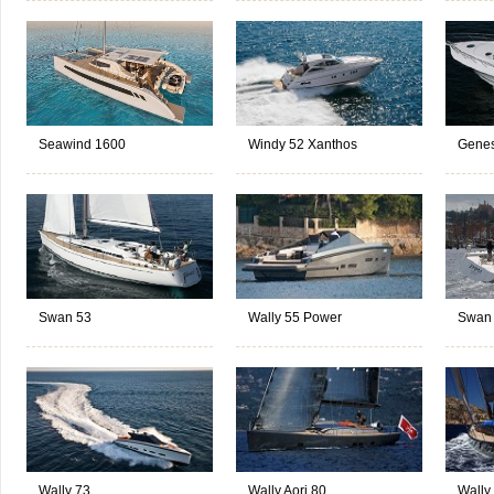
Seawind 1600
Windy 52 Xanthos
Genes
Swan 53
Wally 55 Power
Swan
Wally 73
Wally Aori 80
Wally