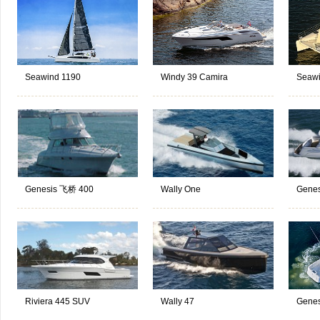
Seawind 1190
Windy 39 Camira
Seawi
Genesis 飞桥 400
Wally One
Genes
Riviera 445 SUV
Wally 47
Genes