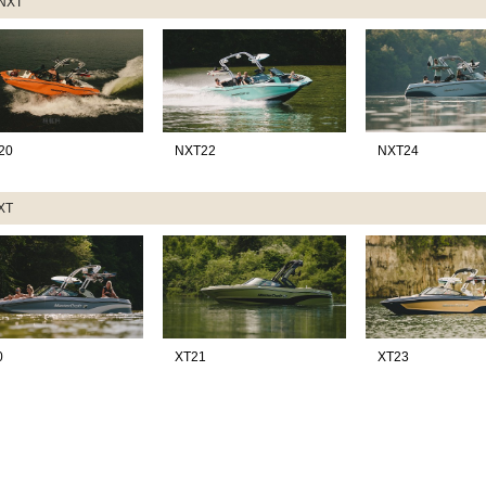
NXT
20
NXT22
NXT24
XT
0
XT21
XT23