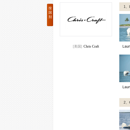
1、
按
国
别
[美国]
Chris Craft
Lau
Lau
2、