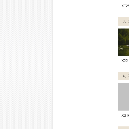
XT2
3、
X22
4、
XST