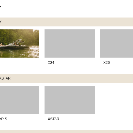
5
X
X24
X26
XSTAR
AR S
XSTAR