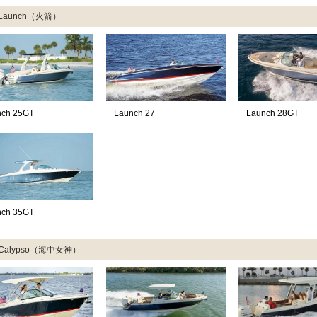
Launch（火箭）
nch 25GT
Launch 27
Launch 28GT
nch 35GT
Calypso（海中女神）