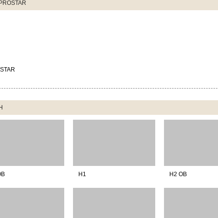
PROSTAR
STAR
H
OB
H1
H2 OB