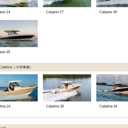
pso 24
Calypso 27
Calypso 30
pso 35
Catalina（卡塔琳娜）
lina 24
Catalina 30
Catalina 34