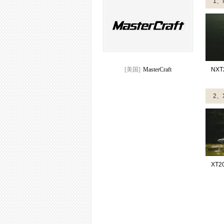
1、
[美国]
MasterCraft
NXT
2、
XT2