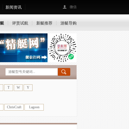
新闻资讯
微信
艇
评赏试航
新艇推荐
游艇导购
T
W
Y
ChrisCraft
Lagoon