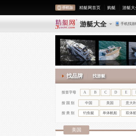
精艇网首页
购艇
游艇大
手机版
游艇大全
手机找游
找品牌
找游艇
按首字母
A
B
C
D
E
按 国 别
中国
美国
意大
按 类 别
钓鱼艇
单体帆船
双体
美国