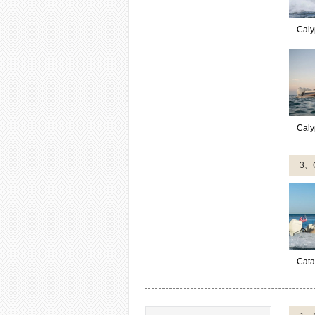
Caly
Caly
3、
Cata