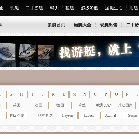
全
现艇
二手游艇
码头
租艇
超级游艇
游艇生活
用艇
艇
购艇首页
游艇大全
现艇出售
二手游
F
G
H
I
J
K
L
M
N
O
P
Q
R
S
利
英国
法国
德国
荷兰
欧洲其它
其它国家
船
超级游艇
品牌直达
Heysea
Excess
Azimut
Sessa