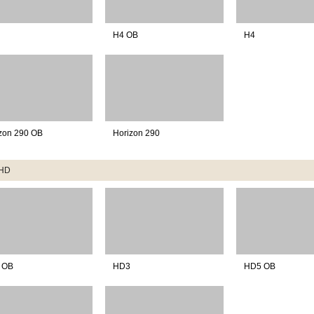
H4 OB
H4
zon 290 OB
Horizon 290
HD
 OB
HD3
HD5 OB