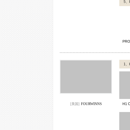
5、
PRO
1、
[美国]
FOURWINNS
H1 