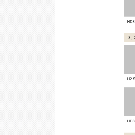
HD8
3、
H2 
HD8