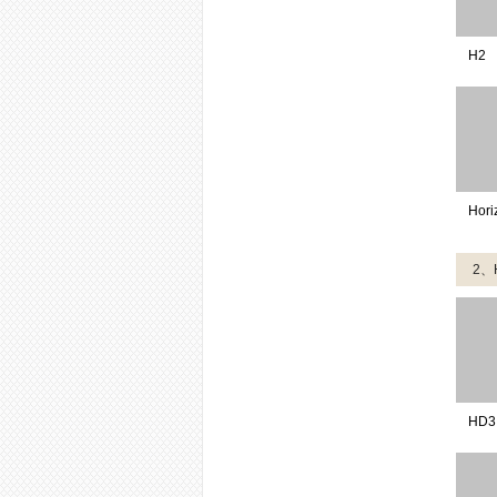
H2
Hori
2、
HD3