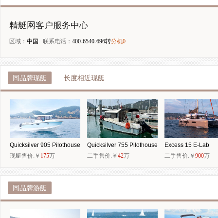
精艇网客户服务中心
区域：
中国
联系电话：
400-6540-696转
分机0
同品牌现艇
长度相近现艇
Quicksilver 905 Pilothouse
Quicksilver 755 Pilothouse
Excess 15 E-Lab
现艇售价:￥
175
万
二手售价:￥
42
万
二手售价:￥
900
万
同品牌游艇