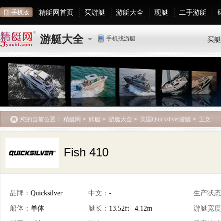
精艇网首页
买游艇
游艇大全
现艇
二手游艇
手机版
游艇大全
手机找游艇
买艇
您的当前位置：
精艇网
>
购艇
>
游艇大全
>
美国Quicksilver游艇
>
正文
Fish 410
品牌：
Quicksilver
中文：
-
生产状态
船体：
单体
艇长：
13.52ft | 4.12m
游艇宽度