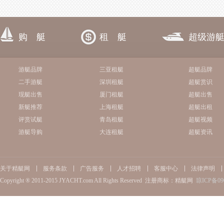
购 艇
租 艇
超级游
游艇品牌
三亚租艇
超艇品牌
二手游艇
深圳租艇
超艇赏识
现艇出售
厦门租艇
超艇出售
新艇推荐
上海租艇
超艇出租
评赏试艇
青岛租艇
超艇视频
游艇导购
大连租艇
超艇资讯
关于精艇网
服务条款
广告服务
人才招聘
客服中心
法律声明
Copyright ® 2011-2015 JYACHT.com All Rights Reserved 注册商标：精艇网
琼ICP备09