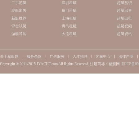
二手游艇
深圳租艇
超艇赏识
现艇出售
厦门租艇
超艇出售
新艇推荐
上海租艇
超艇出租
评赏试艇
青岛租艇
超艇视频
游艇导购
大连租艇
超艇资讯
关于精艇网
服务条款
广告服务
人才招聘
客服中心
法律声明
Copyright ® 2011-2015 JYACHT.com All Rights Reserved 注册商标：精艇网
琼ICP备09