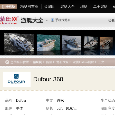
精艇网首页
买游艇
游艇大全
现艇
二手游艇
手机版
游艇大全
手机找游艇
买艇
您的当前位置：
精艇网
>
购艇
>
游艇大全
>
法国Dufour帆船
>
正文
Dufour 360
品牌：
Dufour
中文：
丹枫
生产状态
船体：
单体
艇长：
35ft | 10.67m
游艇宽度