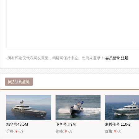
·所有评论仅代表网友意见，精艇网保持中立。您尚未登录！
会员登录
注册
同品牌游艇
精华号43.5M
飞鱼号 II 9M
麦哲伦号 110-2
价格:
￥-
万
价格:
￥-
万
价格:
￥-
万