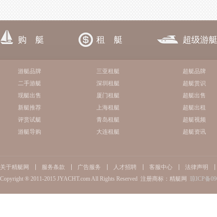
购 艇
租 艇
超级游
游艇品牌
三亚租艇
超艇品牌
二手游艇
深圳租艇
超艇赏识
现艇出售
厦门租艇
超艇出售
新艇推荐
上海租艇
超艇出租
评赏试艇
青岛租艇
超艇视频
游艇导购
大连租艇
超艇资讯
关于精艇网
服务条款
广告服务
人才招聘
客服中心
法律声明
Copyright ® 2011-2015 JYACHT.com All Rights Reserved 注册商标：精艇网
琼ICP备09