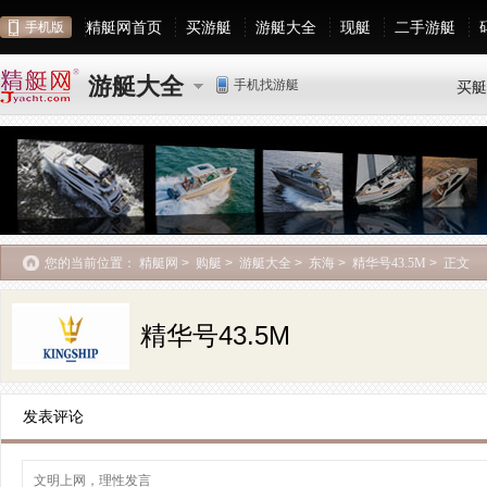
精艇网首页
买游艇
游艇大全
现艇
二手游艇
手机版
游艇大全
手机找游艇
买艇
您的当前位置：
精艇网
>
购艇
>
游艇大全
>
东海
>
精华号43.5M
>
正文
精华号43.5M
发表评论