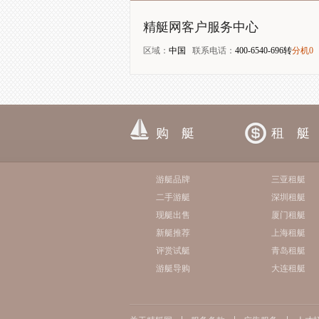
精艇网客户服务中心
区域：
中国
联系电话：
400-6540-696转
分机0
购 艇
租 艇
游艇品牌
三亚租艇
二手游艇
深圳租艇
现艇出售
厦门租艇
新艇推荐
上海租艇
评赏试艇
青岛租艇
游艇导购
大连租艇