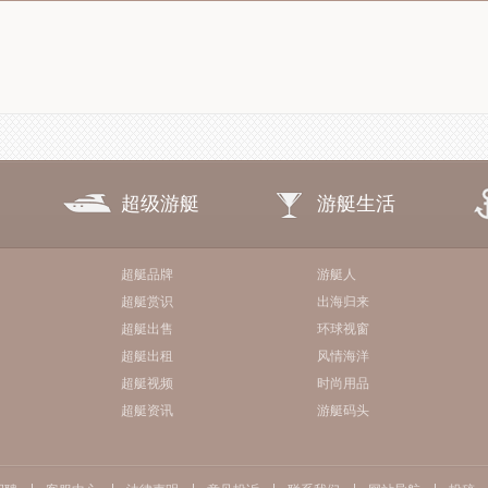
超级游艇
游艇生活
超艇品牌
游艇人
超艇赏识
出海归来
超艇出售
环球视窗
超艇出租
风情海洋
超艇视频
时尚用品
超艇资讯
游艇码头