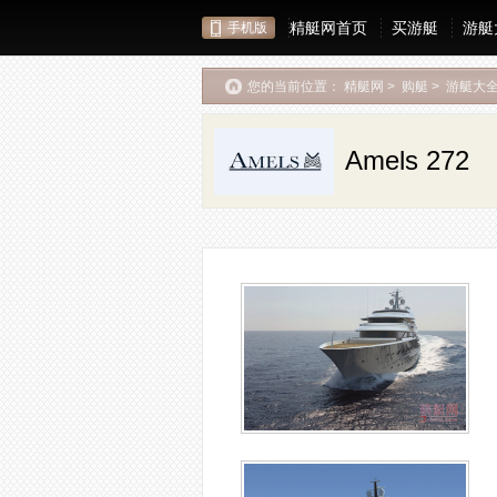
精艇网首页
买游艇
游艇
手机版
您的当前位置：
精艇网
>
购艇
>
游艇大
Amels 272