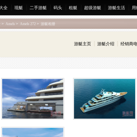
大全
现艇
二手游艇
码头
租艇
超级游艇
游艇生活
用
全
>
Amels
>
Amels 272
>
游艇相册
游艇主页
游艇介绍
经销商