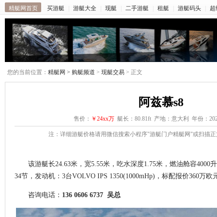
精艇网首页
买游艇
|
游艇大全
|
现艇
|
二手游艇
|
租艇
|
游艇码头
|
超
您的当前位置：
精艇网 >
购艇频道
>
现艇交易
> 正文
阿兹慕s8
售价：
￥24xx万
艇长：80.81ft 产地：意大利 年份：20
注：详细游艇价格请用微信搜索小程序"游艇门户精艇网"或扫描
该游艇长24.63米，宽5.55米，吃水深度1.75米，燃油舱容4000
34节，发动机：3台VOLVO IPS 1350(1000mHp)，标配报价360万欧
咨询电话：
136 0606 6737 吴总