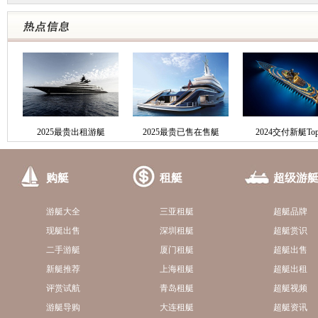
2025最贵出租游艇
2025最贵已售在售艇
2024交付新艇Top
购艇
租艇
超级游
游艇大全
三亚租艇
超艇品牌
现艇出售
深圳租艇
超艇赏识
二手游艇
厦门租艇
超艇出售
新艇推荐
上海租艇
超艇出租
评赏试航
青岛租艇
超艇视频
游艇导购
大连租艇
超艇资讯