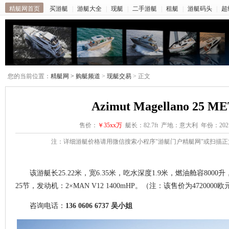
精艇网首页
买游艇
|
游艇大全
|
现艇
|
二手游艇
|
租艇
|
游艇码头
|
超
您的当前位置：
精艇网 >
购艇频道
>
现艇交易
> 正文
Azimut Magellano 25 M
售价：
￥35xx万
艇长：82.7ft 产地：意大利 年份：202
注：详细游艇价格请用微信搜索小程序"游艇门户精艇网"或扫描
该游艇长25.22米，宽6.35米，吃水深度1.9米，燃油舱容8000
25节，发动机：2×MAN V12 1400mHP。（注：该售价为47200
咨询电话：
136 0606 6737 吴小姐