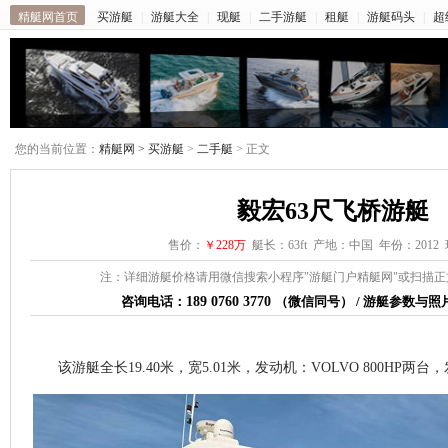
精艇网首页
买游艇
|
游艇大全
|
现艇
|
二手游艇
|
租艇
|
游艇码头
|
超
您的当前位置：
精艇网 >
买游艇
>
二手艇
> 正文
毅宏63尺飞桥游艇
售价：
￥228万
艇长：63ft 产地：中国 年份：2012
注：详细游艇价格请用微信搜索小程序"游艇门户精艇网"或扫描
咨询电话：
189 0760 3770
（微信同号） / 游艇参数与
该游艇全长19.40米，宽5.01米，发动机：VOLVO 800HP两台