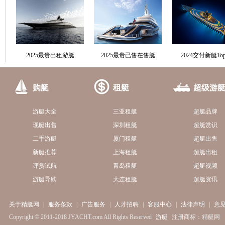
2025最贵出租游艇
2025最贵已售在售艇
2024交付新艇Top
购艇
租艇
超级游
游艇大全
三亚租艇
超艇品牌
现艇出售
深圳租艇
超艇赏识
二手游艇
厦门租艇
超艇出售
新艇推荐
上海租艇
超艇出租
评赏试航
青岛租艇
超艇视频
游艇导购
大连租艇
超艇资讯
关于精艇网
|
服务条款
|
广告服务
|
人才招聘
|
客服中心
|
法律声明
|
意
Copyright © 2011-2018 JYACHT.com All Rights Reserved
游艇
注册商标：精艇网