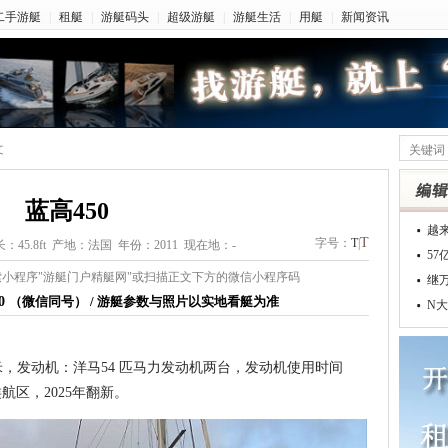
二手游艇
|
租艇
|
游艇码头
|
超级游艇
|
游艇生活
|
用艇
|
新闻资讯
文
蓝高450
越
T
字号：
T
|
：45.8ft 产地：法国 年份：2011 现在地：-
5
小程序"游艇门户精艇网"或扫描正文下方的微信小程序码
继
70
（微信同号） / 游艇参数与照片以实地看艇为准
N大
7米，发动机：洋马54 匹马力发动机两台，发动机使用时间
航区，2025年翻新。