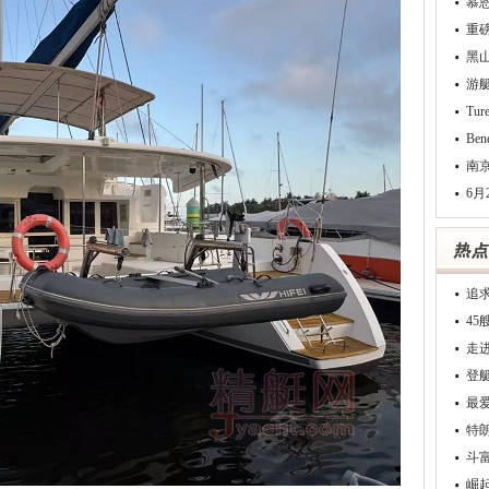
慕
重
黑
游
Tu
Be
南
6月
追
4
走
登
最
特
斗
崛