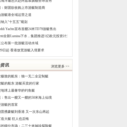
恩海洋邀您共赴阿兹慕旗舰全球首秀
磅：财团欲收购上市游艇制造商
山游艇港全域运营之道
艇纳入“十五五”规划
reddi Yachts宣布首艘24米TD79游艇售出
netti全新Lumina下水，集团推进1亿欧元投资计划
京公布第一批游艇活动水域
29日起 香港放宽游艇入境要求
浏览更多 >>
求极致的船东：独一无二全定制艇
5艘艇的船东 游艇买卖的行家
进地球上最奢华的钓鱼艇
艇：售出一艘又一艘的50米海上仙境
爱游艇的首富
朗普携豪艇到香港 又一次东山再起
富造大艇 狂人也后悔
起的细分市场：二三十米袖珍探险艇