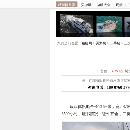
精艇网首页
买游艇
|
游艇大全
|
现艇
|
您的当前位置：
精艇网 >
买游艇
>
二手艇
> 正
售价：
￥350万
艇长
注：详细游艇价格请用微信搜索
咨询电话：
189 0760 37
该双体帆船全长13.96米，宽7.8
3500小时，证书情况：证件齐全，二类