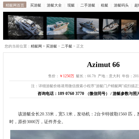
精艇网首页
买游艇
|
游艇大全
|
现艇
|
二手游艇
|
租艇
|
游艇码头
|
超
您的当前位置：
精艇网 >
买游艇
>
二手艇
> 正文
Azimut 66
售价：
￥1250万
艇长：66.7ft 产地：意大利 年份：201
注：详细游艇价格请用微信搜索小程序"游艇门户精艇网"或扫描
咨询电话：
189 0760 3770
（微信同号） / 游艇参数与
该游艇全长
20.33
米，宽
5.1
米，发动机：
2台卡特彼勒1560 匹
，
时，
原价3000万，证件齐全
。