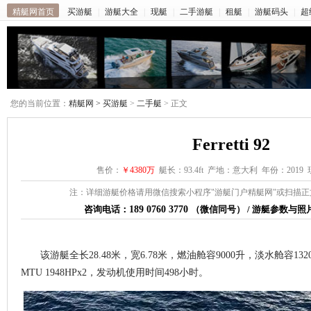
精艇网首页
买游艇
|
游艇大全
|
现艇
|
二手游艇
|
租艇
|
游艇码头
|
超
您的当前位置：
精艇网 >
买游艇
>
二手艇
> 正文
Ferretti 92
售价：
￥4380万
艇长：93.4ft 产地：意大利 年份：201
注：详细游艇价格请用微信搜索小程序"游艇门户精艇网"或扫描
咨询电话：
189 0760 3770
（微信同号） / 游艇参数与
该游艇全长28.48米，宽6.78米，燃油舱容9000升，淡水舱容13
MTU 1948HPx2，发动机使用时间498小时。