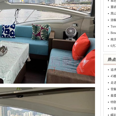
慕
重
黑
游
Tu
Be
南
6月
追
4
走
登
最
特
斗
崛