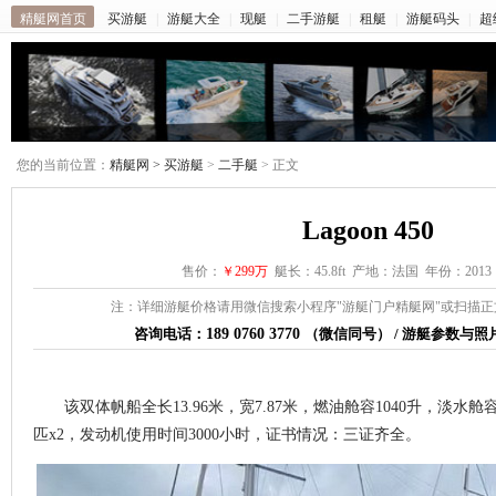
精艇网首页
买游艇
|
游艇大全
|
现艇
|
二手游艇
|
租艇
|
游艇码头
|
超
您的当前位置：
精艇网 >
买游艇
>
二手艇
> 正文
Lagoon 450
售价：
￥299万
艇长：45.8ft 产地：法国 年份：2013
注：详细游艇价格请用微信搜索小程序"游艇门户精艇网"或扫描
咨询电话：
189 0760 3770
（微信同号） / 游艇参数与
该双体帆船全长13.96米，宽7.87米，燃油舱容1040升，淡水舱容3
匹x2，发动机使用时间3000小时，证书情况：三证齐全。