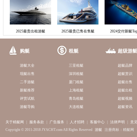
2025最贵出租游艇
2025最贵已售在售艇
2024交付新艇Top
购艇
租艇
超级游
游艇大全
三亚租艇
超艇品牌
现艇出售
深圳租艇
超艇赏识
二手游艇
厦门租艇
超艇出售
新艇推荐
上海租艇
超艇出租
评赏试航
青岛租艇
超艇视频
游艇导购
大连租艇
超艇资讯
关于精艇网
|
服务条款
|
广告服务
|
人才招聘
|
客服中心
|
法律声明
|
意
Copyright © 2011-2018 JYACHT.com All Rights Reserved
游艇
注册商标：精艇网