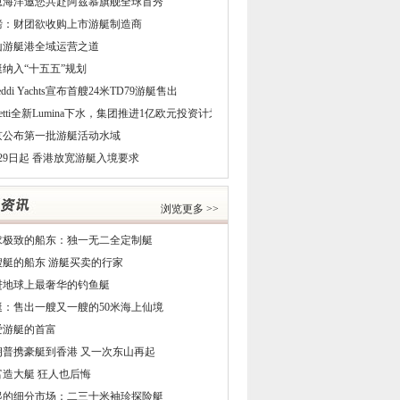
恩海洋邀您共赴阿兹慕旗舰全球首秀
磅：财团欲收购上市游艇制造商
山游艇港全域运营之道
艇纳入“十五五”规划
reddi Yachts宣布首艘24米TD79游艇售出
netti全新Lumina下水，集团推进1亿欧元投资计划
京公布第一批游艇活动水域
29日起 香港放宽游艇入境要求
浏览更多 >>
求极致的船东：独一无二全定制艇
5艘艇的船东 游艇买卖的行家
进地球上最奢华的钓鱼艇
艇：售出一艘又一艘的50米海上仙境
爱游艇的首富
朗普携豪艇到香港 又一次东山再起
富造大艇 狂人也后悔
起的细分市场：二三十米袖珍探险艇