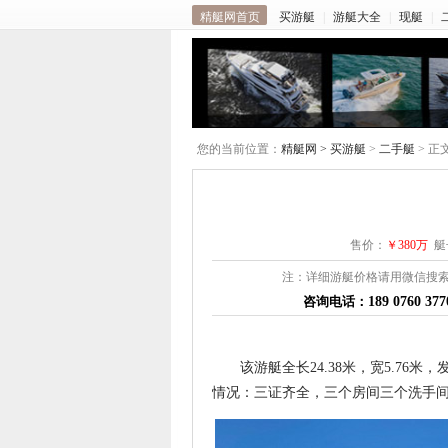
精艇网首页
买游艇
|
游艇大全
|
现艇
|
您的当前位置：
精艇网 >
买游艇
>
二手艇
> 正
售价：
￥380万
艇长
注：详细游艇价格请用微信搜索
咨询电话：
189 0760 37
该游艇全长
24.38
米，宽
5.76
米，
情况：三证齐全，三个房间三个洗手