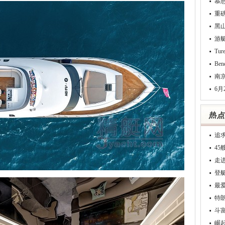
慕
重
黑
游
Tu
Be
南
6月
追
4
走
登
最
特
斗
崛