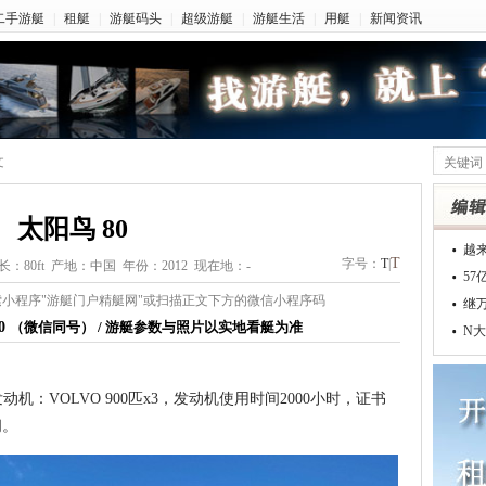
二手游艇
|
租艇
|
游艇码头
|
超级游艇
|
游艇生活
|
用艇
|
新闻资讯
文
太阳鸟 80
越
T
字号：
T
|
：80ft 产地：中国 年份：2012 现在地：-
5
小程序"游艇门户精艇网"或扫描正文下方的微信小程序码
继
70
（微信同号） / 游艇参数与照片以实地看艇为准
N大
发动机：
VOLVO 900匹x3
，发动机使用时间
2000
小时，证书
间。