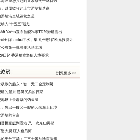
恩海洋邀您共赴阿兹慕旗舰全球首秀
磅：财团欲收购上市游艇制造商
山游艇港全域运营之道
艇纳入“十五五”规划
reddi Yachts宣布首艘24米TD79游艇售出
netti全新Lumina下水，集团推进1亿欧元投资计划
京公布第一批游艇活动水域
29日起 香港放宽游艇入境要求
浏览更多 >>
求极致的船东：独一无二全定制艇
5艘艇的船东 游艇买卖的行家
进地球上最奢华的钓鱼艇
艇：售出一艘又一艘的50米海上仙境
爱游艇的首富
朗普携豪艇到香港 又一次东山再起
富造大艇 狂人也后悔
起的细分市场：二三十米袖珍探险艇