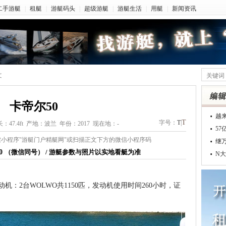
二手游艇
|
租艇
|
游艇码头
|
超级游艇
|
游艇生活
|
用艇
|
新闻资讯
文
卡帝尔50
越
T
字号：
T
|
：47.4ft 产地：波兰 年份：2017 现在地：-
5
小程序"游艇门户精艇网"或扫描正文下方的微信小程序码
继
70
（微信同号） / 游艇参数与照片以实地看艇为准
N大
动机：2台WOLWO共1150匹，发动机使用时间260小时，证