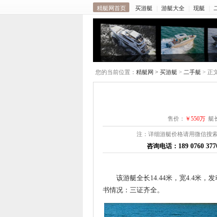
精艇网首页
买游艇
|
游艇大全
|
现艇
|
您的当前位置：
精艇网 >
买游艇
>
二手艇
> 正
售价：
￥550万
艇长
注：详细游艇价格请用微信搜索
咨询电话：
189 0760 37
该游艇全长14.44米，宽4.4米，发
书情况：三证齐全。