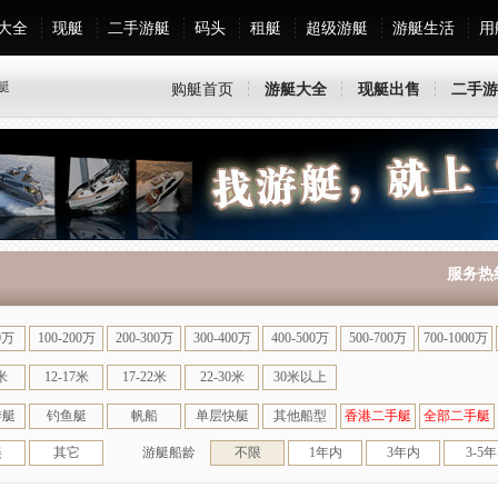
大全
现艇
二手游艇
码头
租艇
超级游艇
游艇生活
用
艇
购艇首页
游艇大全
现艇出售
二手游
服务热线：
0万
100-200万
200-300万
300-400万
400-500万
500-700万
700-1000万
米
12-17米
17-22米
22-30米
30米以上
游艇
钓鱼艇
帆船
单层快艇
其他船型
香港二手艇
全部二手艇
美
其它
游艇船龄
不限
1年内
3年内
3-5年