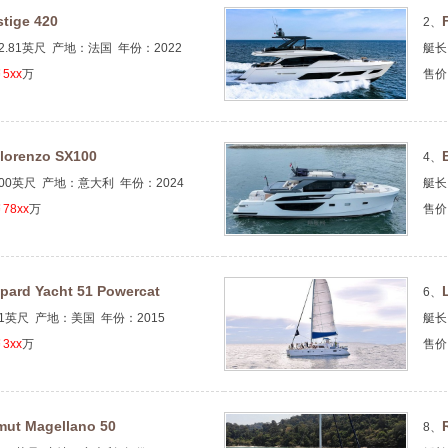
stige 420
2、
2.81英尺 产地：法国 年份：2022
艇长
5xx
万
售价
lorenzo SX100
4、
00英尺 产地：意大利 年份：2024
艇长
78xx
万
售价
pard Yacht 51 Powercat
6、
1英尺 产地：美国 年份：2015
艇长
3xx
万
售价
mut Magellano 50
8、