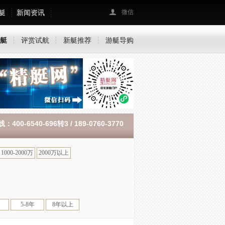
艇
新闻资讯
微信
艇
评赏试航
新艇推荐
游艇导购
400-6540-696转3 / 189-0760-3770
1000-2000万
2000万以上
5-8年
8年以上