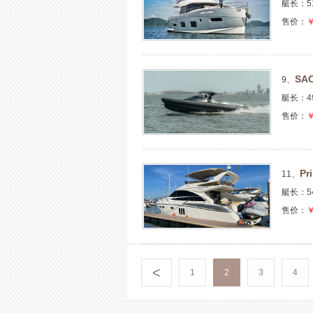
艇长：5
售价：
￥
SAC
9、
艇长：4
售价：
￥
Pr
11、
艇长：5
售价：
￥
<
1
2
3
4