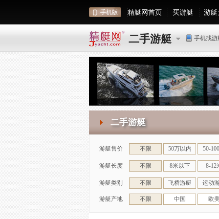
精艇网首页
买游艇
游艇
手机版
二手游艇
手机找游
二手游艇
游艇售价
不限
50万以内
50-10
游艇长度
不限
8米以下
8-12
游艇类别
不限
飞桥游艇
运动
游艇产地
不限
中国
欧