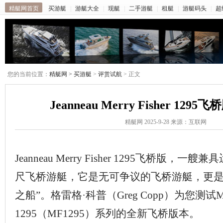
精艇网首页
买游艇
|
游艇大全
|
现艇
|
二手游艇
|
租艇
|
游艇码头
|
超
您的当前位置：
精艇网 >
买游艇
>
评赏试航
> 正文
Jeanneau Merry Fisher 12
精艇网 2025-9-28 来源：互联网
Jeanneau Merry Fisher 1295飞桥版，
尺飞桥游艇，它是无可争议的飞桥游艇，更是
之船”。格雷格·科普（Greg Copp）为您测试Merry
1295（MF1295）系列的全新飞桥版本。