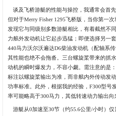
谈及飞桥游艇的性能与操控，我通常会首先
但对于Merry Fisher 1295飞桥版，当你
发现它与同级别多数游艇相比，有着截然不同
力舷外发动机让它起步迅猛；即便选择另一
440马力沃尔沃遍达D6柴油发动机（配轴系
其性能也绝不会拖沓。三台螺旋桨带来的抓
动机的瞬时爆发力，不容小觑。需注意的是
标注以螺旋桨输出为准，而非舷内外传动发
功率标准。此外，根据我的经验，F300型号
率可能略高于300马力，其低转速动力输出
游艇从0加速至30节（约55.6公里/小时）仅