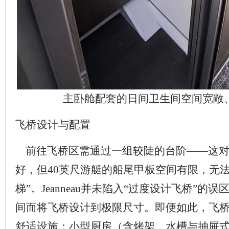
主卧舱配套的日间卫生间空间宽敞
飞桥设计与配置
前往飞桥区需通过一组较陡的台阶——这对
好，但40英尺游艇的船尾甲板空间有限，无法
梯”。Jeanneau并未陷入“过度设计飞桥”的
间而将飞桥设计到极限尺寸。即便如此，飞
舒适设施：小型厨房（含烤架、水槽与抽屉