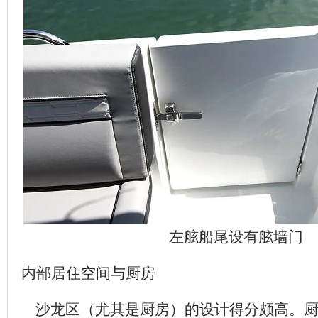
左舷船尾设有舷墙门
内部居住空间与厨房
沙龙区（尤其是厨房）的设计得分颇高。厨