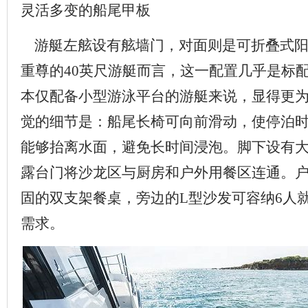
灵活多变的船尾甲板
游艇左舷设有舷墙门，对面则是可折叠式阳
重尊的40英尺游艇而言，这一配置几乎是标
本仅配备小型游泳平台的游艇来说，显得更
觉的细节是：船尾长椅可向前滑动，使停泊
能够抬离水面，避免长时间浸泡。脚下设有
露台门将沙龙区与厨房和户外用餐区连通。
固的双支架餐桌，旁边的L型沙发可容纳6人
需求。