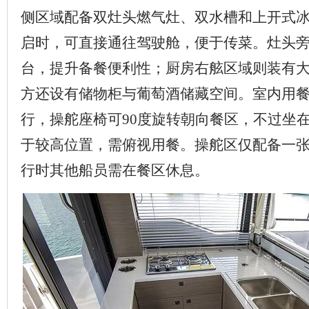
侧区域配备双灶头燃气灶、双水槽和上开式
启时，可直接通往驾驶舱，便于传菜。灶头
台，提升备餐便利性；厨房右舷区域则装有
方还设有储物柜与葡萄酒储藏空间。室内用
行，操舵座椅可90度旋转朝向餐区，不过坐
于较高位置，需俯视用餐。操舵区仅配备一
行时其他船员需在餐区休息。