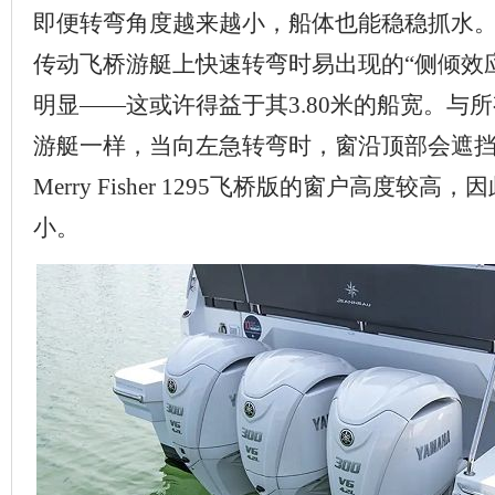
即便转弯角度越来越小，船体也能稳稳抓水。
传动飞桥游艇上快速转弯时易出现的“侧倾效
明显——这或许得益于其3.80米的船宽。与
游艇一样，当向左急转弯时，窗沿顶部会遮
Merry Fisher 1295飞桥版的窗户高度较
小。