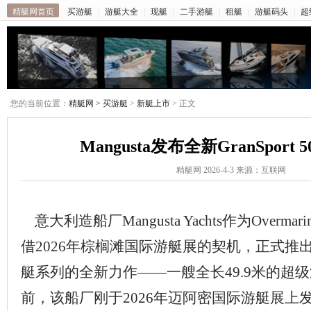
精艇网首页
买游艇
|
游艇大全
|
现艇
|
二手游艇
|
租艇
|
游艇码头
|
超
您的当前位置：
精艇网 >
买游艇
>
新艇上市
> 正文
Mangusta发布全新GranSport
精艇网 2026-4-3 来源：互联网
意大利造船厂Mangusta Yachts作为Overmar
借2026年棕榈滩国际游艇展的契机，正式推出其G
艇系列的全新力作——一艘全长49.9米的超
前，该船厂刚于2026年迈阿密国际游艇展上发布了G