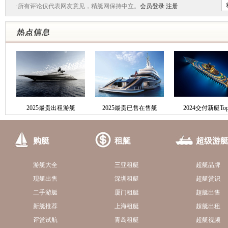
·所有评论仅代表网友意见，精艇网保持中立。
会员登录
注册
2025最贵出租游艇
2025最贵已售在售艇
2024交付新艇Top
购艇
租艇
超级游
游艇大全
三亚租艇
超艇品牌
现艇出售
深圳租艇
超艇赏识
二手游艇
厦门租艇
超艇出售
新艇推荐
上海租艇
超艇出租
评赏试航
青岛租艇
超艇视频