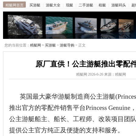
精艇网首页
买游艇
|
游艇大全
|
现艇
|
二手游艇
|
租艇
|
游艇码头
|
超
您的当前位置：
精艇网 >
买游艇
>
游艇导购
> 正文
原厂直供！公主游艇推出零配
精艇网 2026-6-26 来源：精艇网
英国最大豪华游艇制造商公主游艇(Princess 
推出官方的零配件销售平台Princess Genui
公主游艇船主、船长、工程师、改装项目团
提供公主官方纯正及便捷的支持和服务。