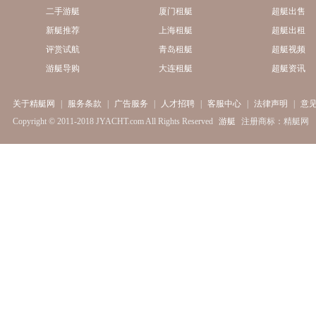
二手游艇
厦门租艇
超艇出售
新艇推荐
上海租艇
超艇出租
评赏试航
青岛租艇
超艇视频
游艇导购
大连租艇
超艇资讯
关于精艇网
|
服务条款
|
广告服务
|
人才招聘
|
客服中心
|
法律声明
|
意
Copyright © 2011-2018 JYACHT.com All Rights Reserved
游艇
注册商标：精艇网