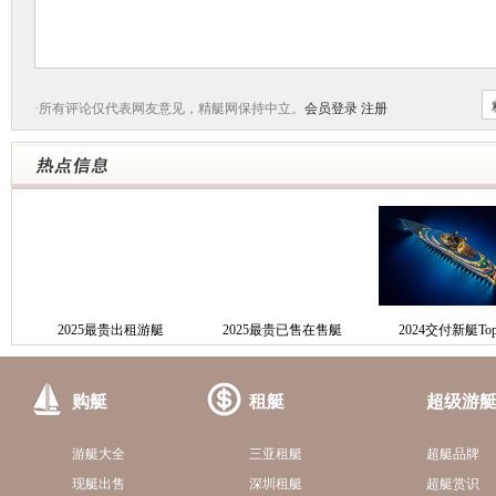
·所有评论仅代表网友意见，精艇网保持中立。
会员登录
注册
2025最贵出租游艇
2025最贵已售在售艇
2024交付新艇Top
购艇
租艇
超级游
游艇大全
三亚租艇
超艇品牌
现艇出售
深圳租艇
超艇赏识