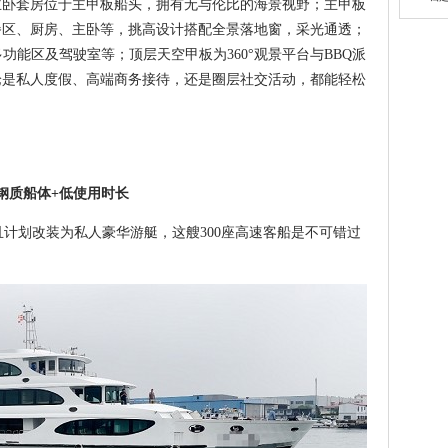
主卧套房位于主甲板船头，拥有无与伦比的海景视野；主甲板
餐区、厨房、主卧等，挑高设计搭配全景落地窗，采光通透；
功能区及驾驶室等；顶层天空甲板为360°观景平台与BBQ派
论是私人度假、高端商务接待，还是圈层社交活动，都能轻松
钢质船体+低使用时长
计划改装为私人豪华游艇，这艘300座高速客船是不可错过