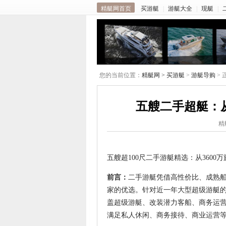
精艇网首页
买游艇
|
游艇大全
|
现艇
|
您的当前位置：
精艇网 >
买游艇
>
游艇导购
> 
五艘二手超艇：从
精
五艘超100尺二手游艇精选：从3600
前言：
二手游艇凭借高性价比、成熟
家的优选。针对近一年大型超级游艇的
盖超级游艇、改装潜力客船、商务运
满足私人休闲、商务接待、商业运营