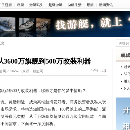
二手游艇
|
租艇
|
游艇码头
|
超级游艇
|
游艇生活
|
用艇
|
新闻资讯
正文
3600万旗舰到500万改装利器
越
T
字号：
T
|
艇网 2026-5-18 来源：精艇网
5
继
N大
万旗舰到500万改装利器，哪艘才是你的梦中情船？
船况、灵活用途，成为高端航海爱好者、商务投资者及私人玩
市场需求，特精选5艘国内在售、100尺以上的二手游艇，涵
营艇等多元类型，从千万级豪华超艇到百万级实用艇款，全面
等不同需求，下面逐一深度解析。