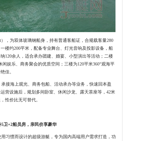
.8ft），为双体玻璃钢船身，持有普通客船证，合规载客量280
一楼约200平米，配备专业舞台、灯光音响及投影设备，船
纳120余人，适合承办团建、婚宴、小型演出等活动；二楼
休闲娱乐、商务聚会的优质空间；三楼为120平米360°观海平
野绝佳。
承接海上观光、商务包船、活动承办等业务，快速回本盈
运营设施后，规划多间卧室、休闲沙龙、露天茶座等，42米
艇，性价比无可替代。
5卫+2船员房，亲民价享豪华
使用习惯而设计的超级游艇，专为国内高端用户需求打造，功