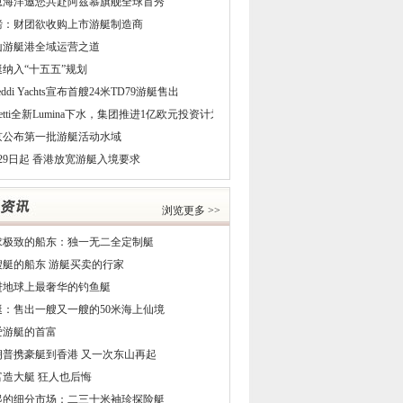
恩海洋邀您共赴阿兹慕旗舰全球首秀
磅：财团欲收购上市游艇制造商
山游艇港全域运营之道
艇纳入“十五五”规划
reddi Yachts宣布首艘24米TD79游艇售出
netti全新Lumina下水，集团推进1亿欧元投资计划
京公布第一批游艇活动水域
29日起 香港放宽游艇入境要求
浏览更多 >>
求极致的船东：独一无二全定制艇
5艘艇的船东 游艇买卖的行家
进地球上最奢华的钓鱼艇
艇：售出一艘又一艘的50米海上仙境
爱游艇的首富
朗普携豪艇到香港 又一次东山再起
富造大艇 狂人也后悔
起的细分市场：二三十米袖珍探险艇