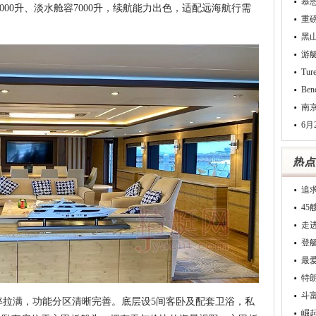
慕
6000升、淡水舱容7000升，续航能力出色，适配远海航行需
重
黑
游
Tu
Be
南
6月
追
4
走
登
最
特
斗
拉满，功能分区清晰完善。底层设5间客卧及配套卫浴，私
崛