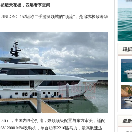
手超艇天花板，四层奢享空间
NLONG 152堪称二手游艇领域的“顶流”，是追求极致奢华
152.5ft），由国内匠心打造，兼顾顶级配置与东方审美，适配
V 2000 M84发动机，单台功率2216匹马力，最高航速达