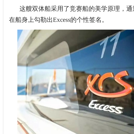
这艘双体船采用了竞赛船的美学原理，通
在船身上勾勒出Excess的个性签名。