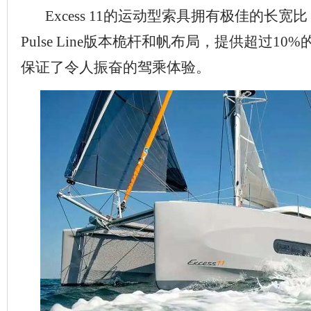
Excess 11的运动型索具拥有极佳的长宽
Pulse Line版本桅杆和帆布局，提供超过10
保证了令人振奋的驾乘体验。