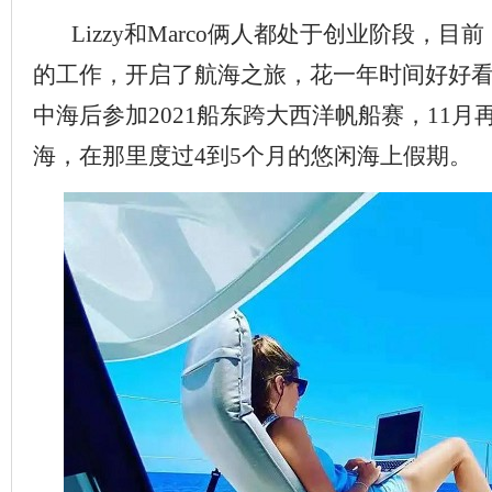
Lizzy和Marco俩人都处于创业阶段，目
的工作，开启了航海之旅，花一年时间好好
中海后参加2021船东跨大西洋帆船赛，11月
海，在那里度过4到5个月的悠闲海上假期。