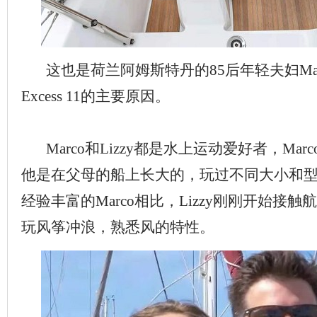
这也是荷兰阿姆斯特丹的85后年轻夫妇Marco
Excess 11的主要原因。
Marco和Lizzy都是水上运动爱好者，Mar
他是在父母的船上长大的，玩过不同大小和
经验丰富的Marco相比，Lizzy刚刚开始接
玩风筝冲浪，熟悉风的特性。