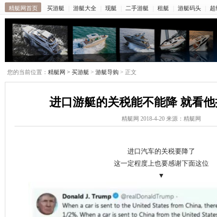
精艇网首页
买游艇
|
游艇大全
|
现艇
|
二手游艇
|
租艇
|
游艇码头
|
超
您的当前位置：
精艇网 >
买游艇
>
游艇导购
> 正文
进口游艇的关税能不能降 就看他
精艇网 2018-4-20 来源：精艇网
进口汽车的关税要降了
这一定程度上也要感谢下面这位
▼