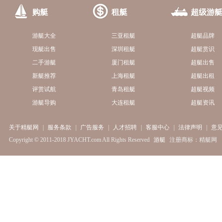
购艇
租艇
超级游
游艇大全
三亚租艇
超艇品牌
现艇出售
深圳租艇
超艇赏识
二手游艇
厦门租艇
超艇出售
新艇推荐
上海租艇
超艇出租
评赏试航
青岛租艇
超艇视频
游艇导购
大连租艇
超艇资讯
关于精艇网
|
服务条款
|
广告服务
|
人才招聘
|
客服中心
|
法律声明
|
意
Copyright © 2011-2018 JYACHT.com All Rights Reserved
游艇
注册商标：精艇网