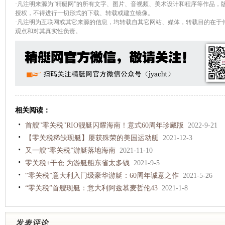
·凡注明来源为“精艇网”的所有文字、图片、音视频、美术设计和程序等作品，
授权，不得进行一切形式的下载、转载或建立镜像。
·凡注明为互联网或其它来源的信息，均转载自其它网站、媒体，转载目的在于
观点和对其真实性负责。
相关阅读：
首艘"零关税"RIO靓艇闪耀海南！意式60周年珍藏版
2022-9-21
【零关税稀缺现艇】屡获殊荣的美国运动艇
2021-12-3
又一艘“零关税”游艇落地海南
2021-11-10
零关税+干仓 为游艇船东省太多钱
2021-9-5
“零关税”意大利入门级豪华游艇：60周年诚意之作
2021-5-26
“零关税”首艘现艇：意大利阿兹慕麦哲伦43
2021-1-8